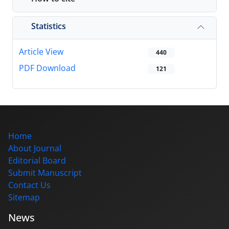
Statistics
Article View
440
PDF Download
121
Home
About Journal
Editorial Board
Submit Manuscript
Contact Us
Sitemap
News