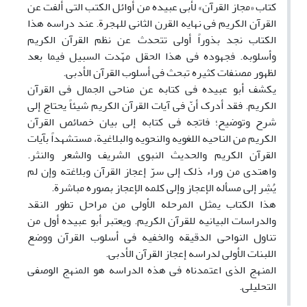
کتاب «مجاز القرآن» لأبی عبیده من أوائل الکتب التی ألفت عن
القرآن الکریم فی نهایه القرن الثانی للهجرة. عند دراسه هذا
الکتاب نجد بذوراً أولی تتحدث عن نظم القرآن الکریم
وأسلوبه. فجهوده فی هذا الحقل مهّدت السبیل فیما بعد
لظهور مصنفات کثیره تبحث فی أسلوب القرآن الأدبی.
یکشف أبو عبیده فی کتابه عن مناحی الجمال فی القرآن
الکریم. فقد أدرک أنّ فی آیات القرآن الکریم شیئاً یحتاج إلی
شرح وتوضیح؛ فاتجه فی کتابه إلی بیان خصائص القرآن
الکریم من الناحیه اللغویه والنحویه والبلاغیة، مستشهداً بآیات
القرآن الکریم والحدیث النبوی الشریف والشعر والنثر.
واهتدی من وراء ذلک إلی سرّ إعجاز القرآن وبلاغته وإن لم
یُشِر إلی مسأله الإعجاز وإلی کلمه الإعجاز بصوره مباشرة.
هذا الکتاب یمثل المرحله الأولی من مراحل تطور النقد
والدراسات البیانیه للقرآن الکریم. ویعتبر أبو عبیده أول من
تناول النواحی الدقیقه والخفیه فی أسلوب القرآن ووضع
اللبنات الأولی لدراسه إعجاز القرآن الأدبی.
المنهج الذی اعتمدناه فی هذه الدراسه هو المنهج الوصفی
التحلیلی.