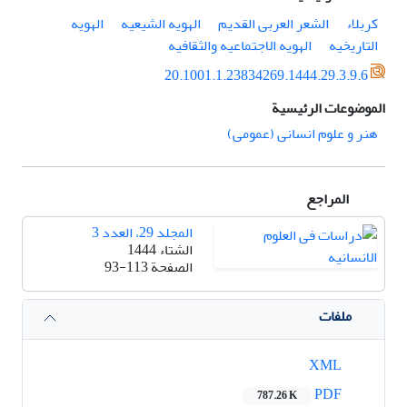
کربلاء
الشعر العربی القدیم
الهویه الشیعیه
الهویه
التاریخیه
الهویه الاجتماعیه والثقافیه
20.1001.1.23834269.1444.29.3.9.6
الموضوعات الرئيسية
هنر و علوم انسانی (عمومی)
المراجع
المجلد 29، العدد 3
الشتاء 1444
الصفحة
93-113
ملفات
XML
PDF
787.26 K