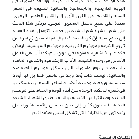
هذه الورقه تستهدف
دراسه أثر کربلاء وواقعه عاشوراء فی
الهویه التاریخیه، والاجتماعیه والثقافیه للشیعه فی الشعر
الشیعی القدیم، من القرن الأول إلی القرن الخامس الهجری،
مبنیهً علی منهج تحلیل المحتوی النوعی. یرتکز هذا البحث
علی شعر عشره شعراء شیعیین قدماء. تتوصل هذه المقاله
إلی نتائج منها: إنّ کربلاء بعد قیام الإمام الحسین (ع)جزءٌ من
تاریخ الشیعه وهویتهم التاریخیه وهویتهم السیاسیه، لایمکن
فکه عنها فالشعراء حفظوها فی دواوینهم، کما أنّها هی العامل
الأساس فی وحده الشیعه. الآداب الاجتماعیه والثقافیه الخاصه
بالشیعه فی یوم عاشوراء التی تشکل هویتهم الاجتماعیه
والثقافیه، لیست ذات بُعد وجدانی عاطفی فقط بل لها أبعاد
سیاسیه، وروحیه ودینیه أیضا. فالشاعر الشیعی یتمسک بها
فی شعره لتحکیم الوحده بین أبناء قومه و الحفاظ علی هویتهم
الدینیه وصیانتها‌ من التحریف والزیف. فنری الشعراء الشیعه
القدماء لا یمیلون کثیرا إلی بیان تفاصیل واقعه عاشوراء، بل
یتحدثون عن الکلیات التی تشکل أسس معتقداتهم.
الكلمات الرئيسية