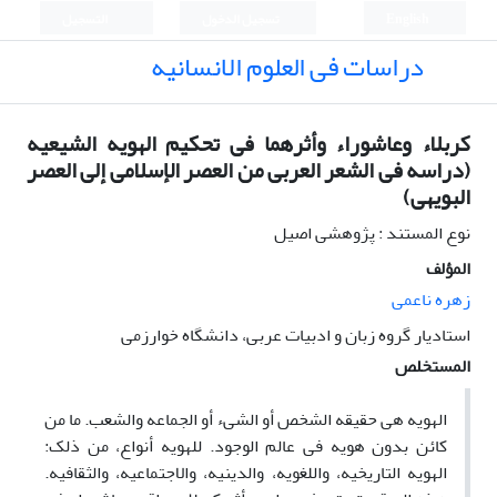
English
تسجيل الدخول
التسجيل
دراسات فی العلوم الانسانیه
کربلاء وعاشوراء وأثرهما فی تحکیم الهویه الشیعیه
(دراسه فی الشعر العربی من العصر الإسلامی إلی العصر
البویهی)
نوع المستند : پژوهشی اصیل
المؤلف
زهره ناعمی
استادیار گروه زبان و ادبیات عربی، دانشگاه خوارزمی
المستخلص
الهویه هی حقیقه الشخص أو الشیء أو الجماعه والشعب. ما من
کائن بدون هویه فی عالم الوجود.
للهویه أنواع، من ذلک:
الهویه
التاریخیه، واللغویه، والدینیه، والاجتماعیه، والثقافیه.