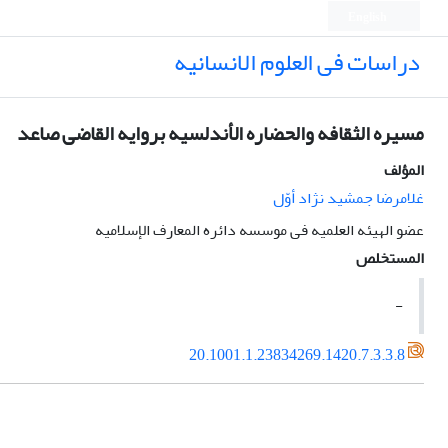
English
دراسات فی العلوم الانسانیه
مسیره الثقافه والحضاره الأندلسیه بروایه القاضی صاعد
المؤلف
غلامرضا جمشید نژاد أوّل
عضو الهیئه العلمیه فی موسسه دائره المعارف الإسلامیه
المستخلص
-
20.1001.1.23834269.1420.7.3.3.8