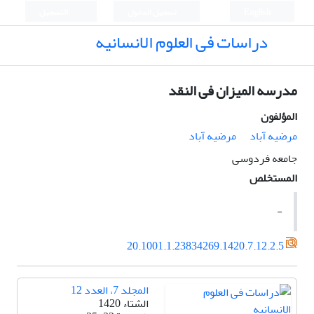
English
تسجيل الدخول
التسجيل
دراسات فی العلوم الانسانیه
مدرسه المیزان فی النقد
المؤلفون
مرضیه آباد
مرضیه آباد
جامعه فردوسی
المستخلص
-
20.1001.1.23834269.1420.7.12.2.5
المجلد 7، العدد 12
الشتاء 1420