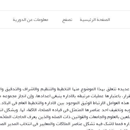
الصفحة الرئيسية
تصفح
معلومات عن الدورية
دیده تتعلق بهذا الموضوع منها التخطیط والتنظیم والاشراف والتدقیق وا
ار، باعتبارها عملیات مرتبطه بالاداره ینبغی اعدادها، وإن انجاز مجموعه 
 العوامل الارتباط الوثیق الموجود بین الاداره والتخطیط العام فی البلاد
به وتخفیف احد عناصرها المتمثل فی قیاده الصلحاء الاکفاء لها. ویشکل ان
ین بالعلوم والجامعات والقوانین ذات الصله والذین یعرف الحاجات الملحّه ل
داره فمما لاشک فیه تشکل عناصر الملاکات والمعاییر فی انتخاب المدیر الصا