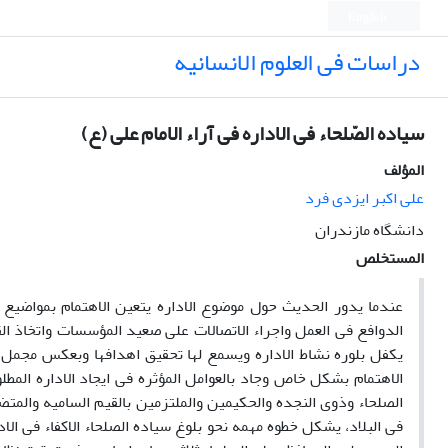
English
دراسات فی العلوم الانسانیه
سیاده الصّلحاء فی الاداره فی آراء الامام علی (ع)
المؤلف
علی اکبر ایزدی فرد
دانشگاه مازندران
المستخلص
عندما یدور الحدیث حول موضوع الاداره یتعین الاهتمام بمواضیع ع
الدوافع فی العمل واجراء الاتصالات علی صعید المؤسسات واتخاذ القر
یکفل بلوره نشاط الاداره ویسمع لها تحقیق اهدافها وبعکس مجمل هذه
الاهتمام بشکل خاص وجاد بالعوامل المؤثره فی ایجاد الاداره المطلو
الصلحاء وذوی النجده والحکیمین والملتزمین بالقیم السامیه والمتضلع
فی البلاد، یشکل خطوه مهمه نحو بلوغ سیاده الصلحاء الاکفاء فی الا