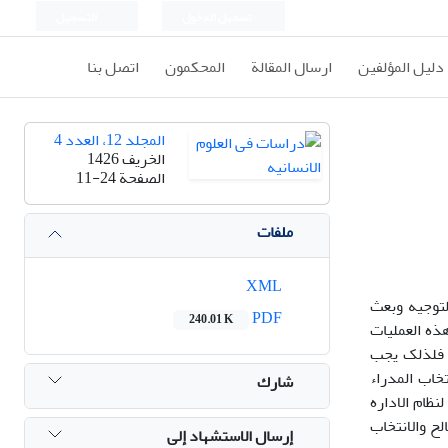
تسجيل الدخول
التسجيل
دليل المؤلفين
ارسال المقالة
المحكمون
اتصل بنا
المجلد 12، العدد 4
الخريف 1426
الصفحة
11-24
ملفات
XML
لتوجیه وبعث
PDF
240.01 K
هذه العملیات
. فلذلک یجب
تخاب المدراء
شارك
نظام الاداره
لح والانتخاب
إرسال الاستشهاد إلى