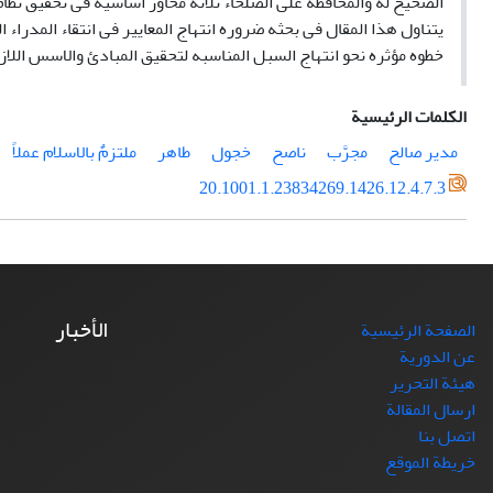
الصحیح له والمحافظه علی الصلحاء ثلاثه محاور اساسیه فی تحقیق نظام 
یتناول هذا المقال فی بحثه ضروره انتهاج المعاییر فی انتقاء المدراء 
خطوه مؤثره نحو انتهاج السبل المناسبه لتحقیق المبادئ والاسس اللازمه
الكلمات الرئيسية
مدیر صالح
مجرَّب
ناصح
خجول
طاهر
ملتزمٌ بالاسلام عملاً
20.1001.1.23834269.1426.12.4.7.3
الأخبار
الصفحة الرئيسية
عن الدورية
هيئة التحرير
ارسال المقالة
اتصل بنا
خريطة الموقع