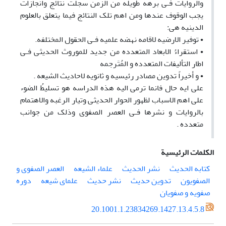
والروایات فـى برهه طویله من الزمن سجلت نتائج وانجازات
یجب الوقوف عندها ومن اهم تلک النتائج فیما یتعلق بالعلوم
الدینیه هی:
• توفیر الارضیه لاقامه نهضه علمیه فـى الحقول المختلفه.
• استقراءُ الابعاد المتعدده من جدید للموروث الحدیثی فـی
اطار التألیفات المتعدده و المُتَرجمه
• و أخیراً تدوین مصادر رئیسیه و ثانویه لاحادیث الشیعه .
علی ایه حال فانما ترمى الیه هذه الدراسه هو تسلیطُ الضوء
علی اهم الاسباب لظهور الحوار الحدیثى وتیار الرغبه والاهتمام
بالروایات و نشرها فـى العصر الصفوی وذلک من جوانب
متعدده .
الكلمات الرئيسية
کتابه الحدیث
نشر الحدیث
علماء الشیعه
العصر الصفوى و
الصفویون
تدوین حدیث
نشر حدیث
علمای شیعه
دوره
صفویه و صفویان
20.1001.1.23834269.1427.13.4.5.8