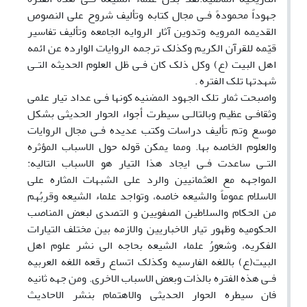
جهوداً محمودهً فـى مجال کتابه وتألیف شروح علی النصوص
القدیمه المرویه وتدوین آثار الروایه الجامعه وتألیف تفاسیر
قیّمه للقرآن الکریم وکذلک ترجمه الروایات الوارده عن ائمه
اهل البیت (ع) وکل ذلک کان فـى ظل العلوم الحدیثه التـی
شهدتها تلک الفتره .
واصبحت ثمار تلک الجهود المضنیه کونها فـى عداد تیار علمى
وثقافـى عظیم وبالتالـى سیطرت أجواء الحوار الحدیثى بشکل
موسع وتم تألیف دراسات وکتب عدیده فـى مجال الروایات
والعلوم الخاصه بها. ومما یمکن قوله حول الاسباب المؤثره
التـى ساعدت فـى ایجاد هذا التیار هو الاسباب التالیه:
المواجهه مع العثمانیین والرد علی الشبهات المثاره علی
الاسلام عموماً والشیعه خاصه، وتواجد علماء الشیعه وقربُهم
من الحکام والسلاطین الصفویین و التصدى لبعض المناصب
الحکومیه وظهور تیار الاخباریین والازمه بین مختلف التیارات
الفکریه، وشعورُ علماء الشیعه بحاجه الی نشر علوم اهل
البیت(ع) باللغه الفارسیه وکذلک اتساع رقعه اللغه العربیه
فـى هذه الفتره بالذات وبعض الاسباب الاخری. ومن جهه ثانیه
فان سیطره الحوار الحدیثى والاهتمام بنشر الاحادیث