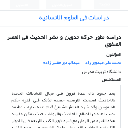
English
تسجيل الدخول
التسجيل
دراسات فی العلوم الانسانیه
دراسه تطور حرکه تدوین و نشر الحدیث فی العصر
الصفوی
المؤلفون
محمدعلی مهدوی راد
عبدالهادی فقهی زاده
دانشگاه تربیت مدرس
المستخلص
بعد جمود دام عده قرون فـى مجال النشاطات الخاصه
بالاحادیث اصبحت الارضیه خصبه لذلک فـى فتره حکم
الصفویین وقد شهد العالمُ الشیعىُ قیامَ عده تیارات عظیمه
تصب اهتمامها لصالح الاحادیث والروایات حیث یمکن مقارنه
هذه الفتره من الزمان مع فتره ذوى الکتب الاربعه فـى الادوار
التاریخیه الماضیه.لقد بذل علماءُ الشیعه فـى هذه الفتره