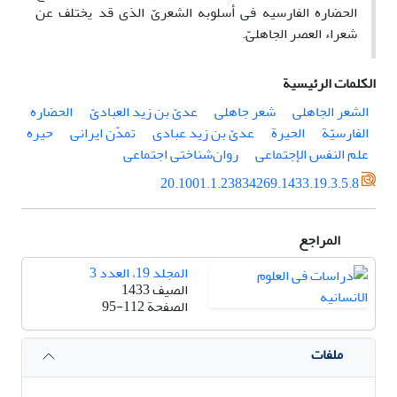
الحضاره الفارسیه فی أسلوبه الشعریّ الذی قد یختلف عن
شعراء العصر الجاهلیّ.
الكلمات الرئيسية
الشعر الجاهلی
شعر جاهلی
عدیّ بن زید العبادیّ
الحضاره
الفارسیّة
الحیرة
عدیّ بن زید عبادی
تمدّن ایرانی
حیره
علم النفس الإجتماعی
روان‌شناختی اجتماعی
20.1001.1.23834269.1433.19.3.5.8
المراجع
المجلد 19، العدد 3
الصيف 1433
الصفحة
95-112
ملفات