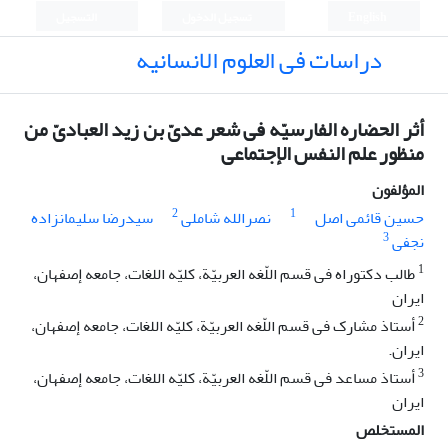
English
تسجيل الدخول
التسجيل
دراسات فی العلوم الانسانیه
أثر الحضاره الفارسیّه فی شعر عدیّ بن زید العبادیّ من
منظور علم النفس الإجتماعی
المؤلفون
2
1
حسین قائمی اصل
نصرالله شاملی
سیدرضا سلیمانزاده
3
نجفی
1
طالب دکتوراه فی قسم اللّغه العربیّة، کلیّه اللغات، جامعه إصفهان،
ایران
2
أستاذ مشارک فی قسم اللّغه العربیّة، کلیّه اللغات، جامعه إصفهان،
ایران.
3
أستاذ مساعد فی قسم اللّغه العربیّة، کلیّه اللغات، جامعه إصفهان،
ایران
المستخلص