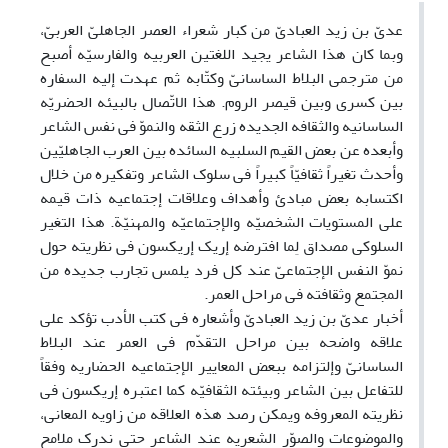
عدیّ بن زید العبادیّ من کبار شعراء العصر الجاهلیّ العربیّ،
وبما کان هذا الشاعر یجید اللغتین العربیه والفارسیّه أصبح
من مترجمی البلاط الساسانیّ وکتّابه ثم عهدت إلیه السفاره
بین کسری وبین قیصر الروم. هذا الاتّصال بالبیئه الحضریّه
الساسانیه والثقافه الجدیده زرع الثقه والنموّ فی نفس الشاعر
وأبعده عن بعض القیم السلبیه السائده بین العرب الجاهلیّین
وأحدث تغیراً ثقافیّاً کبیراً فی سلوک الشاعر وتفکیره من خلال
اکتسابه بعض مبادئ وأهداف وعلاقات إجتماعیه ذات قیمه
علی المستویات الشخصیّه والإجتماعیّه والمهنیّة. هذا التغیر
السلوکی مصداق لِما افترضه إریک إریکسون فی نظریته حول
نموّ النفس الإجتماعیّ عند کل فرد یلمس تجارب جدیده من
المجتمع وثقافته فی مراحل العمر.
أخبار عدیّ بن زید العبادیّ وأشعاره فی کتب الأدب تؤکد علی
علاقه واضحه بین مراحل التقدّم فی العمر عند البلاط
الساسانیّ وإلتزامه ببعض المعاییر الإجتماعیه الحضاریه وفقاً
للتفاعل بین الشاعر وبیئته الثقافیّه کما اعتبره إریکسون فی
نظریته المعروفه ویمکن رصد هذه العلاقه من زاویه المعانی،
والموضوعات والصوّر الشعریه عند الشاعر حتی ندرک ملامح