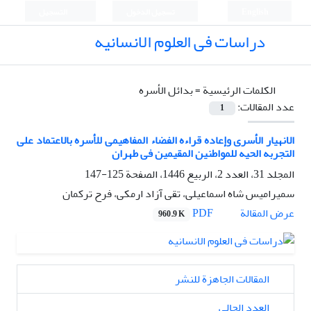
English
تسجيل الدخول
التسجيل
دراسات فی العلوم الانسانیه
الكلمات الرئيسية =
بدائل الأسره
عدد المقالات:
1
الانهیار الأسری وإعاده قراءه الفضاء المفاهیمی للأسره بالاعتماد علی
التجربه الحیه للمواطنین المقیمین فی طهران
المجلد 31، العدد 2، الربيع 1446، الصفحة
125-147
سمیرامیس شاه اسماعیلی، تقی آزاد ارمکی، فرح ترکمان
PDF
عرض المقالة
960.9 K
المقالات الجاهزة للنشر
العدد الحالي