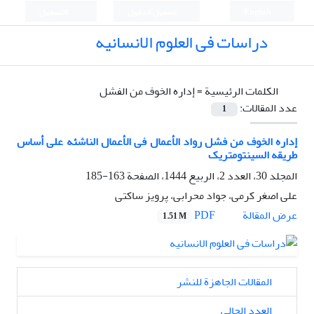
English
تسجيل الدخول
التسجيل
دراسات فی العلوم الانسانیه
الكلمات الرئيسية =
إداره الخوف من الفشل
عدد المقالات:
1
إداره الخوف من فشل رواد الأعمال فی الأعمال الناشئه علی أساس
طریقه السینتومتریک
المجلد 30، العدد 2، الربيع 1444، الصفحة
163-185
علی اصغر کرمی، جواد محرابی، پرویز ساکتی
PDF
عرض المقالة
1.51 M
المقالات الجاهزة للنشر
العدد الحالي