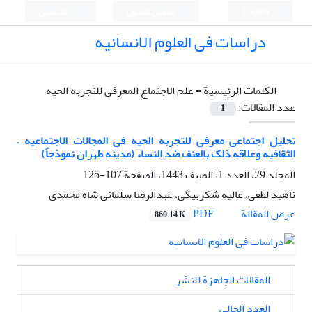
English
تسجيل الدخول
التسجيل
دراسات فی العلوم الانسانیه
الكلمات الرئيسية =
علم الاجتماع المعرفی للتجربه الحیه
عدد المقالات:
1
تحلیل اجتماعی معرفی للتجربه الحیه فی المجالات الاجتماعیه –
الثقافیه وعلاقه ذلک بالعنف ضد النساء (مدینه طهران نموذجاً)
المجلد 29، العدد 1، الصيف 1443، الصفحة
107-125
ناهید لطفی، عالیه شکربیگی، عبدالرضا سلمانی شاه محمدی
PDF
عرض المقالة
860.14 K
المقالات الجاهزة للنشر
العدد الحالي