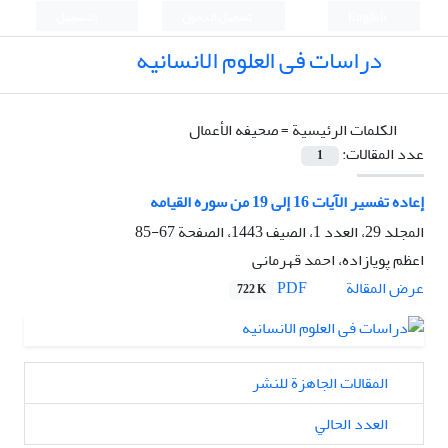
English
تسجيل الدخول
التسجيل
دراسات فی العلوم الانسانیه
الكلمات الرئيسية =
صحیفه الأعمال
عدد المقالات:
1
إعاده تفسیر الآیات 16 إلی 19 من سوره القیامه
المجلد 29، العدد 1، الصيف 1443، الصفحة
67-85
اعظم پویازاده، احمد قهرمانی
PDF
عرض المقالة
722 K
المقالات الجاهزة للنشر
العدد الحالي