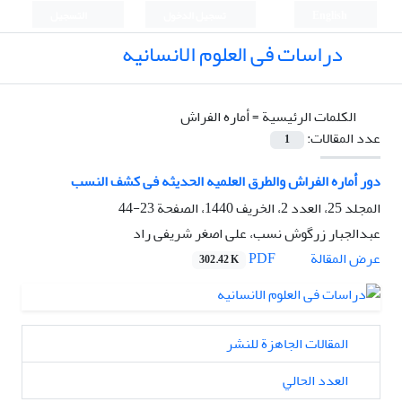
English
تسجيل الدخول
التسجيل
دراسات فی العلوم الانسانیه
الكلمات الرئيسية =
أماره الفراش
عدد المقالات:
1
دور أماره الفراش والطرق العلمیه الحدیثه فی کشف النسب
المجلد 25، العدد 2، الخريف 1440، الصفحة
23-44
عبدالجبار زرگوش نسب، علی اصغر شریفی راد
PDF
عرض المقالة
302.42 K
المقالات الجاهزة للنشر
العدد الحالي