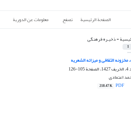
الصفحة الرئيسية
تصفح
معلومات عن الدورية
ئيسية =
ذخیـره فرهنگى
1
 مخزونه الثقافی و میزاته الشعریه
105-126
مد اعتمادی
PDF
218.47 K