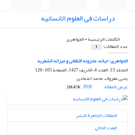
English
تسجيل الدخول
التسجيل
دراسات فی العلوم الانسانیه
الكلمات الرئيسية =
الجواهری
عدد المقالات:
1
الجواهری: حیاته، مخزونه الثقافی و میزاته الشعریه
المجلد 13، العدد 4، الخريف 1427، الصفحة
105-126
یحیی معروف، محمد اعتمادی
PDF
عرض المقالة
218.47 K
المقالات الجاهزة للنشر
العدد الحالي