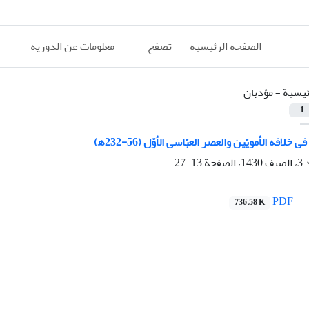
الصفحة الرئيسية
تصفح
معلومات عن الدورية
ئيسية =
مؤدبان
1
 خلافه الأمویّین والعصر العبّاسی الأوّل (56-232ھ)
13-27
PDF
736.58 K