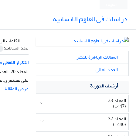
English
دراسات فی العلوم الانسانیه
الكلمات الر
عدد المقالات:
المقالات الجاهزة للنشر
التکرار اللفظی ف
العدد الحالي
المجلد 20، العدد 4، الربيع 1435، الصفحة
علی غضنفری، ع
أرشيف الدورية
عرض المقالة
المجلد 33
(1447)
المجلد 32
(1446)