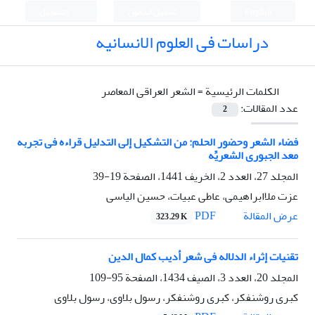
English
تسجيل الدخول
التسجيل
دراسات فی العلوم الانسانیه
الكلمات الرئيسية =
الشعر العراقی المعاصر
عدد المقالات:
2
فضاء الشعر وحضور الحلم: من التشکیل إلی التدلیل قراءه فی تجربه
معد الجبوری الشعریِّه
المجلد 27، العدد 2، الخريف 1441، الصفحة
19-39
عزت ملاابراهیمی، عاطی عبیات، حسین الیاسی
PDF
عرض المقالة
323.29 K
تقنیات إثراء الدلاله فی شعر أدیب کمال الدین
المجلد 20، العدد 3، الصيف 1434، الصفحة
95-109
کبری روشنفکر، کبری روشنفکر، رسول بلاوی، رسول بلاوی