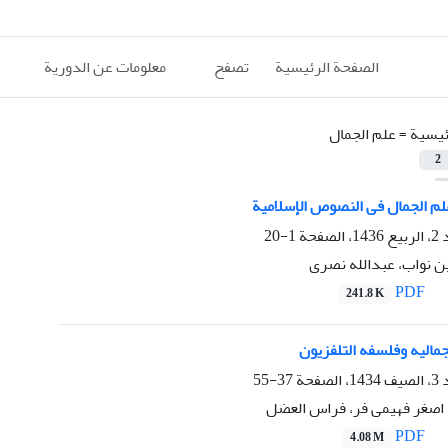
الصفحة الرئيسية
تصفح
معلومات عن الدورية
ئيسية =
علم الجمال
2
لم الجمال فی النصوص الإسلامیة
1-20
 نواب، عبدالله نصری
PDF
241.8 K
جمالیه وفلسفه التلفزیون
37-55
 اصغر فهیمی فر، فراس العضل
PDF
4.08 M