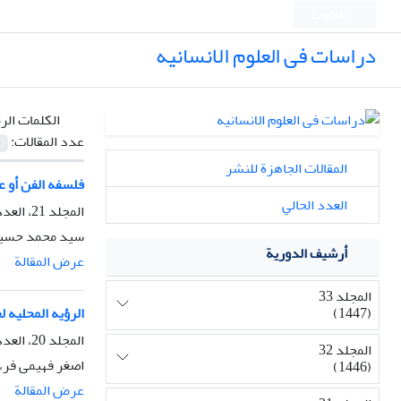
English
دراسات فی العلوم الانسانیه
الكلمات الر
عدد المقالات:
المقالات الجاهزة للنشر
فلسفه الفن أو ع
العدد الحالي
المجلد 21، العدد 2، الربيع 1436، الصفحة
سید محمد حسین
أرشيف الدورية
عرض المقالة
المجلد 33
(1447)
الرؤیه المحلیه ل
المجلد 20، العدد 3، الصيف 1434، الصفحة
المجلد 32
اصغر فهیمی فر،
(1446)
عرض المقالة