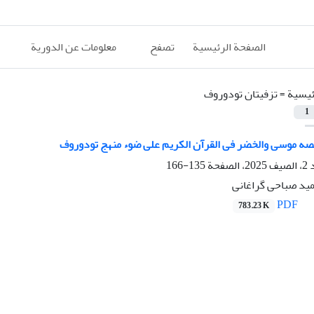
الصفحة الرئيسية
تصفح
معلومات عن الدورية
ئيسية =
تزفیتان تودوروف
1
صه موسی والخضر فی القرآن الکریم علی ضوء منهج تودوروف
135-166
ید صباحی گراغانی
PDF
783.23 K