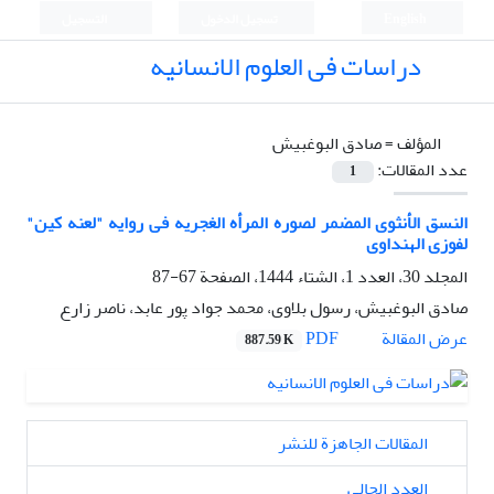
English
تسجيل الدخول
التسجيل
دراسات فی العلوم الانسانیه
المؤلف =
صادق البوغبیش
عدد المقالات:
1
النسق الأنثوی المضمر لصوره المرأه الغجریه فی روایه "لعنه کین"
لفوزی الهنداوی
المجلد 30، العدد 1، الشتاء 1444، الصفحة
67-87
صادق البوغبیش، رسول بلاوی، محمد جواد پور عابد، ناصر زارع
PDF
عرض المقالة
887.59 K
المقالات الجاهزة للنشر
العدد الحالي