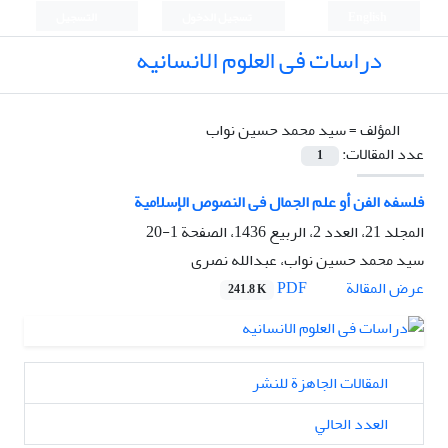
English
تسجيل الدخول
التسجيل
دراسات فی العلوم الانسانیه
المؤلف =
سید محمد حسین نواب
عدد المقالات:
1
فلسفه الفن أو علم الجمال فی النصوص الإسلامیة
المجلد 21، العدد 2، الربيع 1436، الصفحة
1-20
سید محمد حسین نواب، عبدالله نصری
PDF
عرض المقالة
241.8 K
المقالات الجاهزة للنشر
العدد الحالي