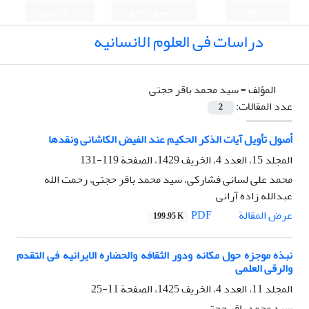
English
تسجيل الدخول
التسجيل
دراسات فی العلوم الانسانیه
المؤلف =
سید محمد باقر حجتی
عدد المقالات:
2
أصول تأویل آیات الذکر الحکیم عند الفیض الکاشانی ونقدها
المجلد 15، العدد 4، الخريف 1429، الصفحة
119-131
محمد علی لسانی فشارکی، سید محمد باقر حجتی، رحمت الله
عبدالله زاده آرانی
PDF
عرض المقالة
199.95 K
نبذه موجزه حول مکانه ودور الثقافه والحضاره الایرانیه فی التقدم
والرقی العلمی
المجلد 11، العدد 4، الخريف 1425، الصفحة
11-25
سید محمد باقر حجتی