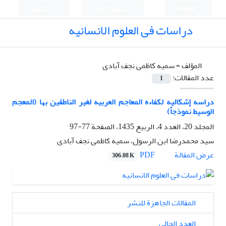
English
تسجيل الدخول
التسجيل
دراسات فی العلوم الانسانیه
المؤلف =
سمیه کاظمی نجف آبادی
عدد المقالات:
1
دراسه إشکالیه لکفاءه المعاجم العربیه لغیر الناطقین بها (المعجم
الوسیط نموذجاً)
المجلد 20، العدد 4، الربيع 1435، الصفحة
77-97
سید محمدرضا ابن الرسول، سمیه کاظمی نجف آبادی
PDF
عرض المقالة
306.08 K
المقالات الجاهزة للنشر
العدد الحالي